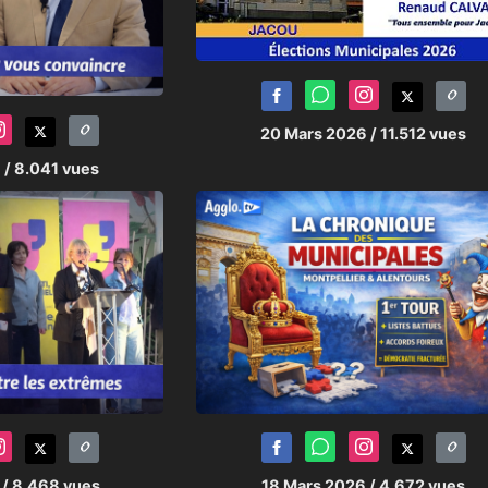
20 Mars 2026
/ 11.512 vues
6
/ 8.041 vues
6
/ 8.468 vues
18 Mars 2026
/ 4.672 vues