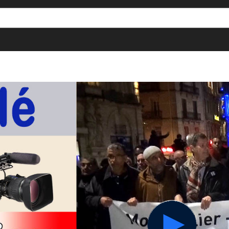
[()
]