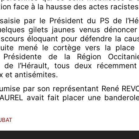
ion face à la hausse des actes racistes
aisie par le Président du PS de l’Hér
uelques gilets jaunes venus dénoncer
iscours éloquant pour défendre la cau
suite mené le cortège vers la place 
a Présidente de la Région Occitan
 de l’Hérault, tous deux récemment d
x et antisémites.
umise par son représentant René REVOL
AUREL avait fait placer une banderole
OUBAT
PITRONACI