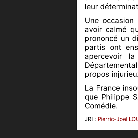
leur déterminat
Une occasion s
avoir calmé q
prononcé un d
partis ont en
apercevoir l
Départemental
propos injurieu
La France inso
que Philippe S
Comédie.
JRI :
Pierric-Joël L
Monteur :
Claudia 