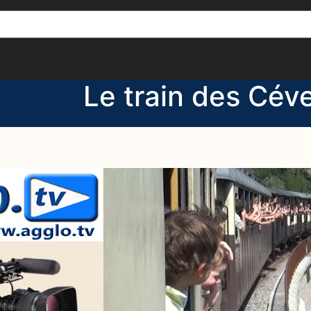
[()
]
Le train des Cév