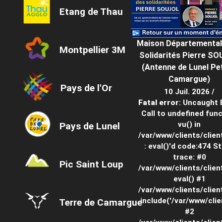
Etang de Thau
Maison Départemental
Montpellier 3M
Solidarités Pierre S
(Antenne de Lunel Pet
Camargue)
Pays de l'Or
10 Juil. 2026 /
Fatal error
: Uncaught 
Call to undefined fun
vu() in
Pays de Lunel
/var/www/clients/clie
: eval()'d code:474 S
trace: #0
Pic Saint Loup
/var/www/clients/clien
eval() #1
/var/www/clients/clien
include('/var/www/client
Terre de Camargue
#2