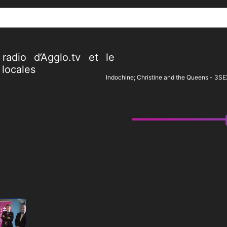
[()
]
radio d’Agglo.tv
et le
 locales
Indochine; Christine and the Queens - 3S