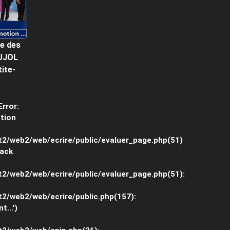
e des
OUJOL
ite-
Error:
ction
nt2/web2/web/ecrire/public/evaluer_page.php(51)
tack
t2/web2/web/ecrire/public/evaluer_page.php(51):
t2/web2/web/ecrire/public.php(157):
...')