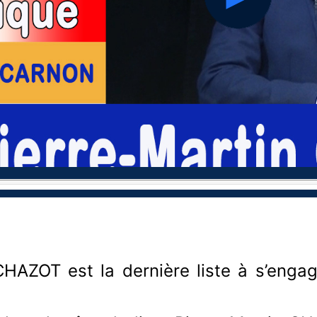
hd2160
hd1440
hd1080
hd720
large
medium
small
tiny
CHAZOT est la dernière liste à s’eng