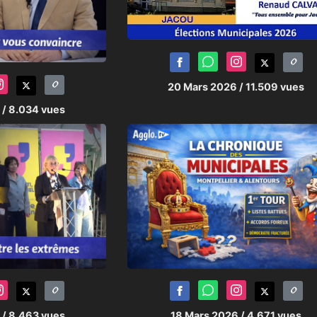
20 Mars 2026
/ 11.509 vues
6
/ 8.034 vues
6
/ 8.463 vues
18 Mars 2026
/ 4.671 vues