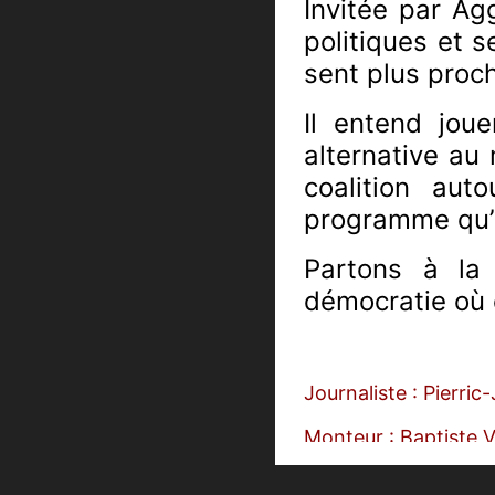
Invitée par Ag
politiques et s
sent plus proc
Il entend jou
alternative au
coalition au
programme qu’i
Partons à la
démocratie où 
Journaliste : Pierri
Monteur : Baptiste