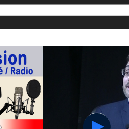
[()
]