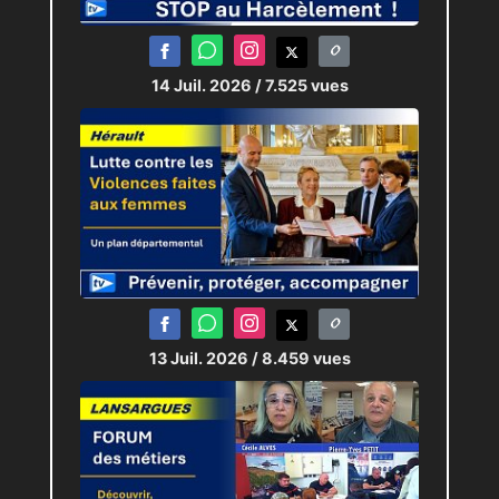
Crédit : Salon de l’Immobilier
Méditerranée Occitanie
14 Juil. 2026
/ 7.525 vues
http://forumtvlr.com/
13 Juil. 2026
/ 8.459 vues