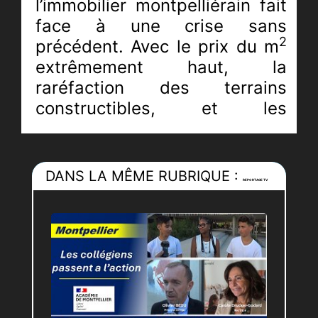
l’immobilier montpelliérain fait
face à une crise sans
2
précédent. Avec le prix du m
extrêmement haut, la
raréfaction des terrains
constructibles, et les
propriétaires fonciers qui ont
du mal à franchir le pas en
vendant leur bien, la demande
DANS LA MÊME RUBRIQUE :
REPORTAGE TV
de logement dépasse les
offres, ce qui, sur le long
terme, pourrait nuire au
développement économique
du bassin montpelliérain.
Monteur :
Maxine RASSCHAERT