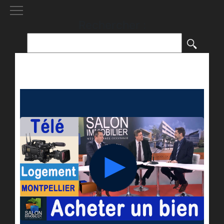
[()
]
Rechercher :