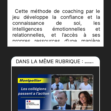
Cette méthode de coaching par le
jeu développe la confiance et la
connaissance de soi, les
intelligences émotionnelles et
relationnelles, et l’accès à ses
propres ressources d’une manière
accessible, ludique et créative.
«
Le succès passe par 80% de
DANS LA MÊME RUBRIQUE :
REPORTAGE TV
ressources intérieures et 20% de
calcul stratégique
: c’est la clé du
Jeu du PAS SAGE
»
Avec le Jeu du PAS>>>SAGE, libérez
votre psychologie et passez à
l’action... le changement est