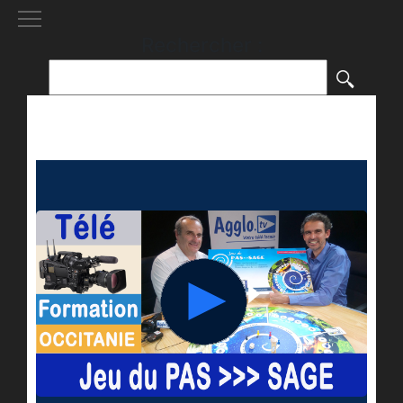
[()
]
Rechercher :