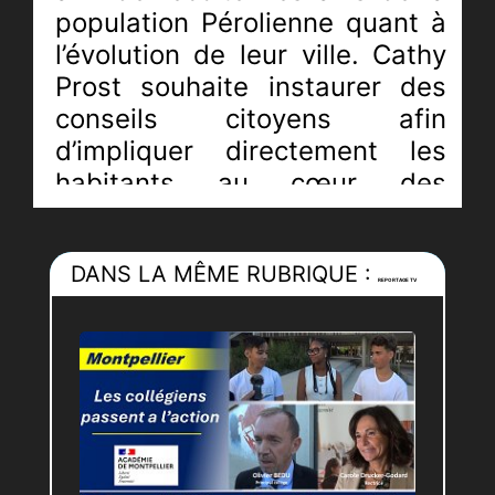
population Pérolienne quant à
l’évolution de leur ville. Cathy
Prost souhaite instaurer des
conseils citoyens afin
d’impliquer directement les
habitants au cœur des
décisions prises par la
municipalité.
DANS LA MÊME RUBRIQUE :
REPORTAGE TV
JRI :
Pierric-Joël LOUBAT
Monteur :
Maxine RASSCHAERT