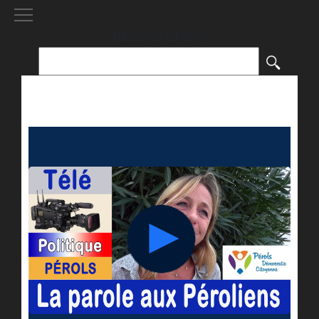
[()
]
Rechercher :