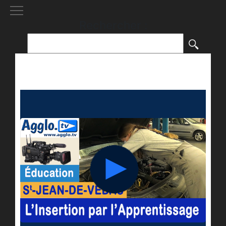
[()
]
Rechercher :