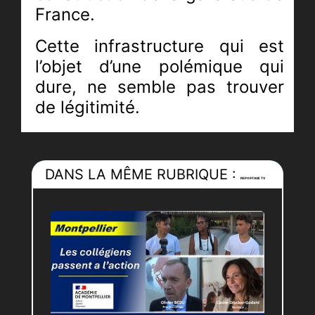
France.
Cette infrastructure qui est
l’objet d’une polémique qui
dure, ne semble pas trouver
de légitimité.
Depuis sa mise en service l’été
dernier, sa fréquentation n’est
DANS LA MÊME RUBRIQUE :
pas flagrante, son accès
REPORTAGE TV
critiqué...
Le plan d’urbanisme imaginé
autour du site de la Mogère,
permettra-t-il à la gare de
connaître un véritable essor ?