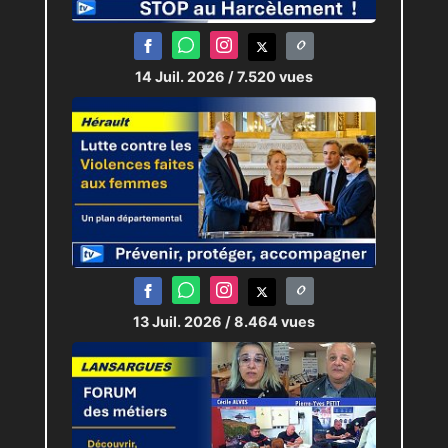
Affaire à suivre...
JRI :
Claudia PITRONACI
,
Maxine
14 Juil. 2026
/ 7.520 vues
RASSCHAERT
,
Antoine RODRIGUEZ
Monteur :
Claudia PITRONACI
13 Juil. 2026
/ 8.464 vues