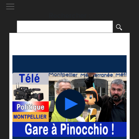
[()
]
Rechercher :