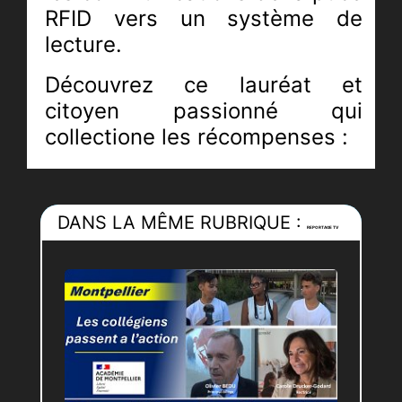
RFID vers un système de
lecture.
Découvrez ce lauréat et
citoyen passionné qui
collectione les récompenses :
Médaille d’Or 2019 au
Concours Lépine International
Paris [ L’univers connecté ]
DANS LA MÊME RUBRIQUE :
REPORTAGE TV
Prix de l’Industrie Nationale et
de la Propriété Intellectuelle
La Médaille du Ministère de la
Justice et du Ministère de
l’Intérieur.
Journaliste :
Pierric-Jöel LOUBAT