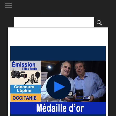
[()
]
Rechercher :