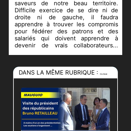
saveurs de notre beau territoire.
Difficile exercice de se dire ni de
droite ni de gauche, il faudra
apprendre à trouver les compromis
pour fédérer des patrons et des
salariés qui doivent apprendre à
devenir de vrais collaborateurs...
dans un intérêt réciproque.
Avec un peu plus de pédagogie et
un Premier ministre qui doit
DANS LA MÊME RUBRIQUE :
desserrer la mâchoire, Patrick Vignal
POLITIQUE
explique sa position et aspire à un
apaisement de la situation sur la loi
travail.