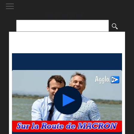
[()
]
Rechercher :