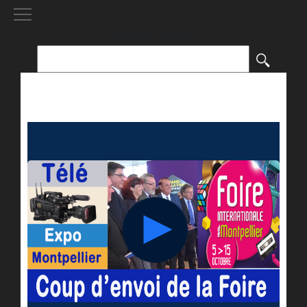
[()
]
Rechercher :