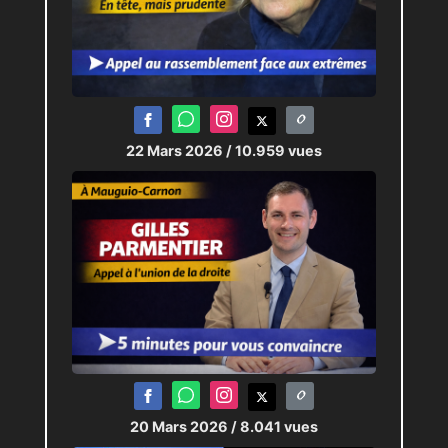
dynamique de soutiens des
projets et de défense du
territoire.
Journaliste :
Pierric-Joël Loubat
22 Mars 2026
/ 10.959 vues
Technicien Plateau :
Audric Brun
,
Stéphane Tellier
20 Mars 2026
/ 8.041 vues