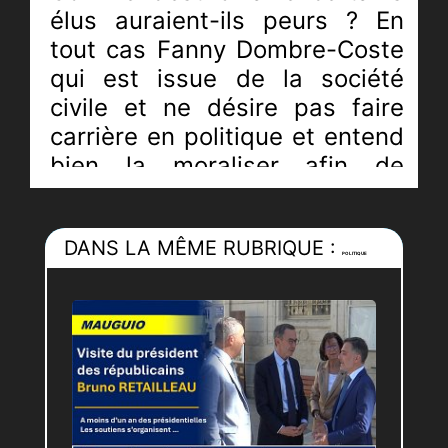
élus auraient-ils peurs ? En
tout cas Fanny Dombre-Coste
qui est issue de la société
civile et ne désire pas faire
carrière en politique et entend
bien la moraliser afin de
rendre les citoyens confiants
et fiers des élus qui les
DANS LA MÊME RUBRIQUE :
défendent.
POLITIQUE
Les casseroles ça suffit !!! Les
repris de justice qui
confondent l’argent public
avec leurs intérêts personnels
aussi.