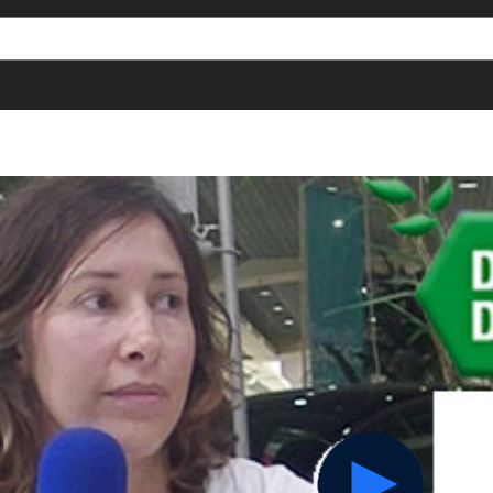
[()
]