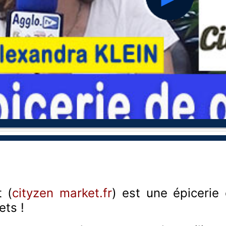
hd2160
hd1440
hd1080
hd720
large
medium
small
tiny
 (
cityzen market.fr
) est une épicerie 
ets !