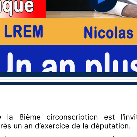
hd2160
hd1440
hd1080
hd720
large
medium
small
tiny
la 8ième circonscription est l’inv
rès un an d’exercice de la députation.