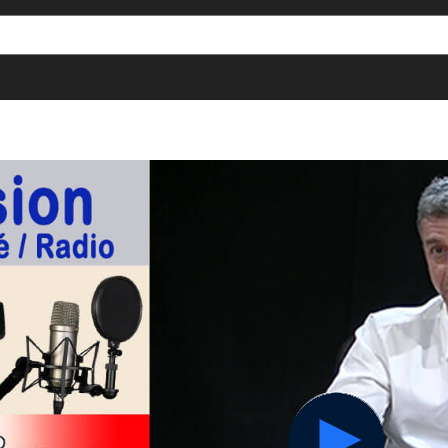
[()
]