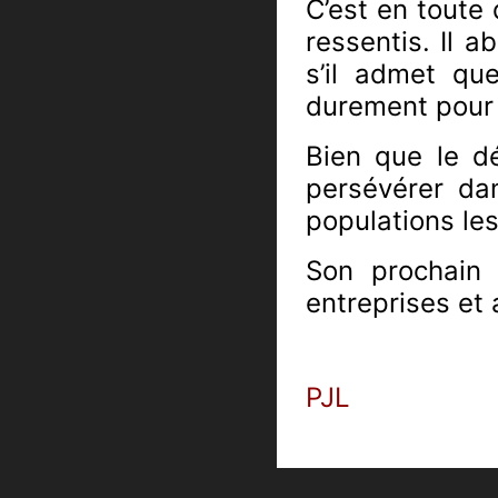
C’est en toute 
ressentis. Il 
s’il admet qu
durement pour 
Bien que le d
persévérer dan
populations les
Son prochain 
entreprises et
PJL