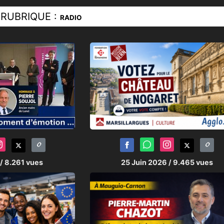
RUBRIQUE :
RADIO
/ 8.261 vues
25 Juin 2026
/ 9.465 vues