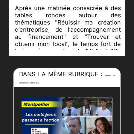
Après une matinée consacrée à des
tables rondes autour des
thématiques "Réuissir ma création
d’entreprise, de l’accompagnement
au financement" et "Trouver et
obtenir mon local", le temps fort de
la journée aura lieu de 14h15 à 16h
sur le thème "Entreprendre
autrement au féminin dans les
quartiers politique de la ville".
DANS LA MÊME RUBRIQUE :
MONTPELLIER
Au cours de cet échange auquel à
MÉDITERRANÉE MÉTROPOLE
assisté le Préfet de l’Hérault, Pierre
POUËSSEL, la dynamique et
l’initiative féminines ont été à
l’honneur tant les défis et les enjeux
à relever sont cruciaux dans les
quartiers.