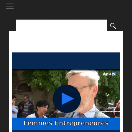
[()
]
Rechercher :