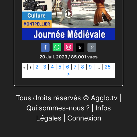
20 Juil. 2023
/ 85.001 vues
|
|
2
|
3
|
4
|
5
|
6
|
7
|
8
|
9
|
...
|
25
|
<
1
>
Tous droits réservés © Agglo.tv |
Qui sommes-nous ?
|
Infos
Légales
|
Connexion