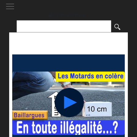
[()
]
Rechercher :