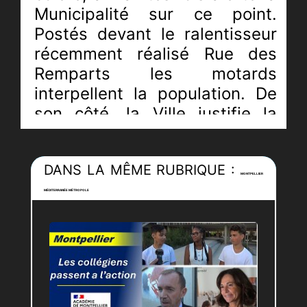
Municipalité sur ce point.
Postés devant le ralentisseur
récemment réalisé Rue des
Remparts les motards
interpellent la population. De
son côté, la Ville justifie la
hauteur des dos d’ânes
comme moyen de lutte contre
DANS LA MÊME RUBRIQUE :
les excès de vitesse.
MONTPELLIER
L’asphalte brûle donc entre les
MÉDITERRANÉE MÉTROPOLE
deux parties. Les motards font
savoir qu’ils engageront une
action au près du Tribunal
Administratif si les
ralentisseurs ne font pas