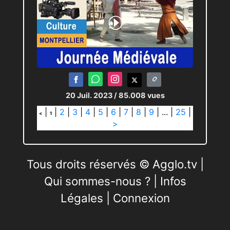
20 Juil. 2023
/ 85.008 vues
|
|
2
|
3
|
4
|
5
|
6
|
7
|
8
|
9
|
...
|
25
|
<
1
>
Tous droits réservés © Agglo.tv |
Qui sommes-nous ?
|
Infos
Légales
|
Connexion