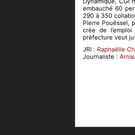
Dynamique, CGI ne
embauché 60 pers
290 à 350 collabo
Pierre Pouëssel, p
crée de l’emploi
préfecture veut j
JRI :
Raphaëlle Ch
Journaliste :
Arna