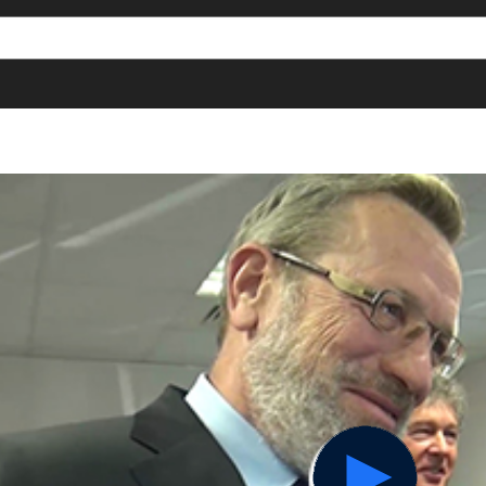
[()
]