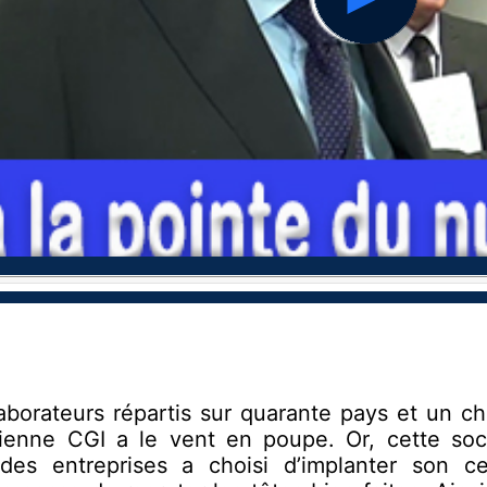
hd2160
hd1440
hd1080
hd720
large
medium
small
tiny
borateurs répartis sur quarante pays et un chi
dienne CGI a le vent en poupe. Or, cette soci
ndes entreprises a choisi d’implanter son ce