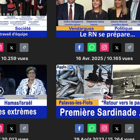
/ 10.259 vues
16 Avr. 2025
/ 10.165 vues
/ 20.013 vues
29 Août 2023
/ 15.264 vues