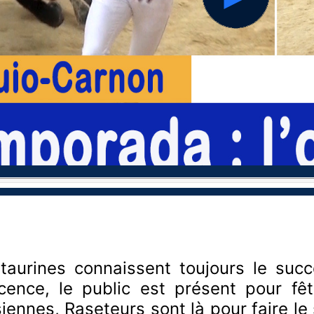
hd2160
hd1440
hd1080
hd720
large
medium
small
tiny
 taurines connaissent toujours le su
escence, le public est présent pour fê
iennes, Raseteurs sont là pour faire le