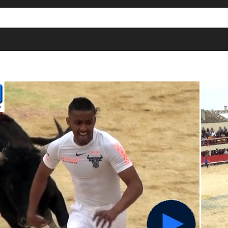
[()
]