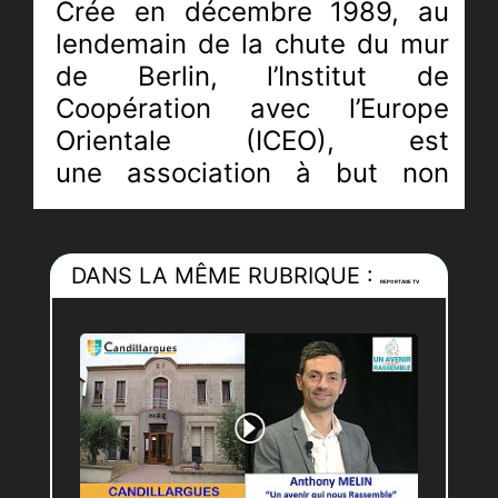
Crée en décembre 1989, au
lendemain de la chute du mur
de Berlin, l’Institut de
Coopération avec l’Europe
Orientale (ICEO), est
une association à but non
lucratif de type 1901.
Elle réunit des membres aux
DANS LA MÊME RUBRIQUE :
origines politiques et aux
REPORTAGE TV
orientations philosophiques
les plus diverses en
mettant
en avant le besoin de
dialoguer et de s’enrichir des
points de vue de l’ensemble de
ses adhérents et amis.