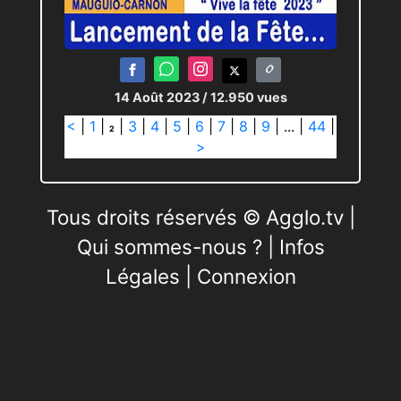
14 Août 2023
/ 12.950 vues
<
|
1
|
|
3
|
4
|
5
|
6
|
7
|
8
|
9
|
...
|
44
|
2
>
Tous droits réservés © Agglo.tv |
Qui sommes-nous ?
|
Infos
Légales
|
Connexion