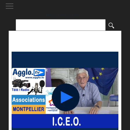
[()
]
Rechercher :