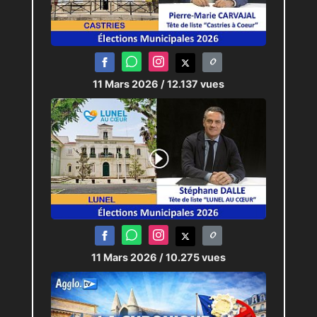
« indépendance des
médias ».
JRI :
Claudia PITRONACI
,
Antoine
11 Mars 2026
/ 12.137 vues
RODRIGUEZ
Monteur :
Claudia PITRONACI
11 Mars 2026
/ 10.275 vues