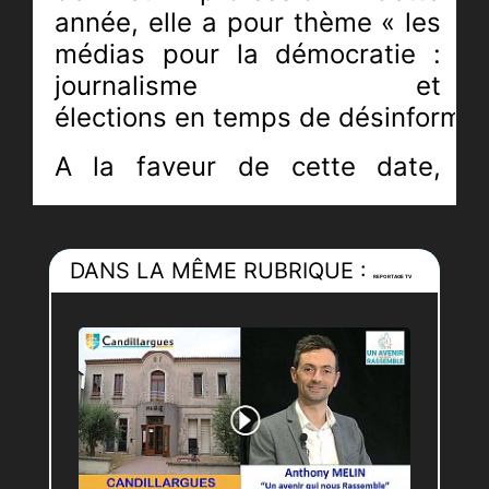
année, elle a
pour thème « les
médias pour la démocratie :
journalisme et
élections en temps de désinformati
A la faveur de cette date,
notre média, indépendant, ne
pouvait que développer le
sujet de la désinformation, en
DANS LA MÊME RUBRIQUE :
REPORTAGE TV
réalisant un reportage sur des
initiatives relatives à
l’éducation aux médias. Notre
équipe a donc rencontré un
groupe de jeunes qui ont
choisi une mission de service
civique portant sur