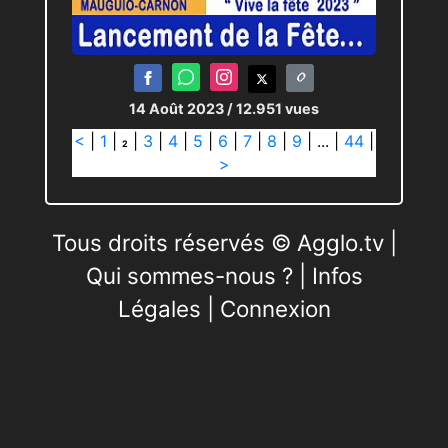
14 Août 2023
/ 12.951 vues
<
|
1
|
|
3
|
4
|
5
|
6
|
7
|
8
|
9
|
...
|
44
|
2
>
Tous droits réservés © Agglo.tv |
Qui sommes-nous ?
|
Infos
Légales
|
Connexion