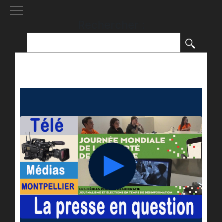
[()
]
Rechercher :