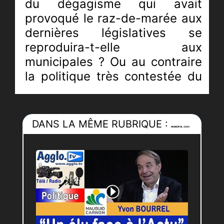
du dégagisme qui avait
provoqué le raz-de-marée aux
dernières législatives se
reproduira-t-elle aux
municipales ? Ou au contraire
la politique très contestée du
gouvernement fera-t-elle
sombrer le jeune parti qui ne
dispose d’aucun ancrage réel
DANS LA MÊME RUBRIQUE :
MUNICIPAL 2020
sur le terrain à part la sur
représentation de députés.
Le jeu politique est
complètement troublé avec les
investitures de maires
LR ou
d’ancien du PS qui reçoivent le