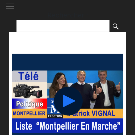
[()
]
Rechercher :