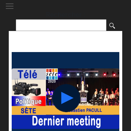
[()
]
Rechercher :