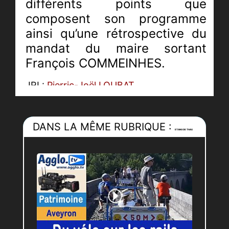
différents points que
composent son programme
ainsi qu’une rétrospective du
mandat du maire sortant
François COMMEINHES.
JRI :
Pierric-Joël LOUBAT
Monteur :
Maxine RASSCHAERT
DANS LA MÊME RUBRIQUE :
ETANG DE THAU