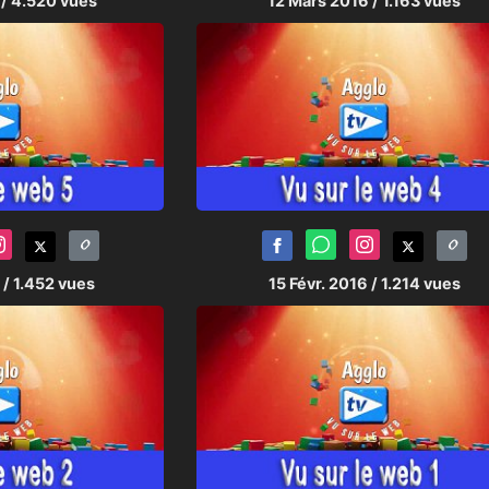
6
/ 4.520 vues
12 Mars 2016
/ 1.163 vues
6
/ 1.452 vues
15 Févr. 2016
/ 1.214 vues