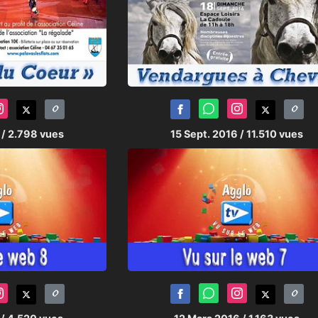
6
/ 2.798 vues
15 Sept. 2016
/ 11.510 vues