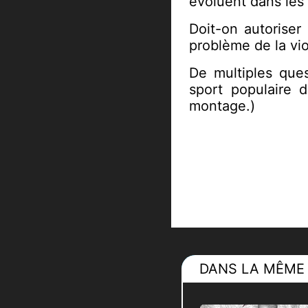
évoluent dans les
Doit-on autoriser
problème de la vio
De multiples ques
sport populaire 
montage.)
DANS LA MÊME 