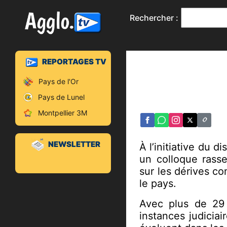
Rechercher :
REPORTAGES TV
<nivoslider37
Pays de l'Or
Pays de Lunel
Montpellier 3M
NEWSLETTER
À l’initiative du d
un colloque rasse
sur les dérives c
le pays.
Avec plus de 29 
instances judiciai