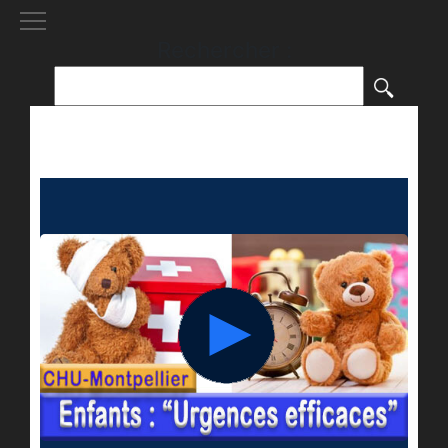
[()
]
Rechercher :