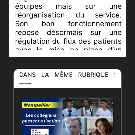
équipes mais sur une
réorganisation du service.
Son bon fonctionnement
repose désormais sur une
régulation du flux des patients
avec la mise en place d’un
"parcours patient". Le service
s’est également doté d’un sas.
DANS LA MÊME RUBRIQUE :
Cet aménagement était
devenu nécessaire pour
SANTÉ/SOLIDARITÉ
protéger le personnel, des
violences verbales et
physiques exercées par
certaines familles. Cette
réorganisation est un