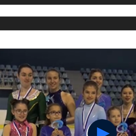
[()
]