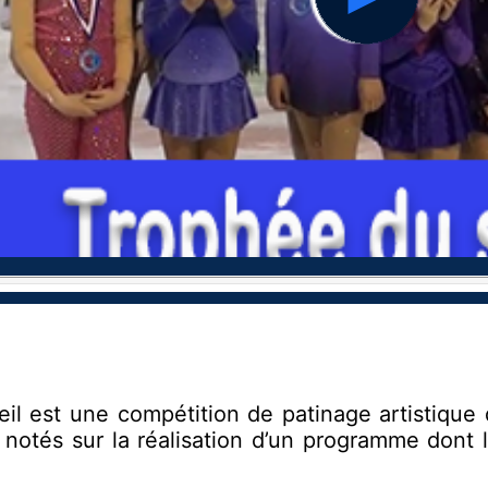
hd2160
hd1440
hd1080
hd720
large
medium
small
tiny
eil est une compétition de patinage artistique 
 notés sur la réalisation d’un programme dont 