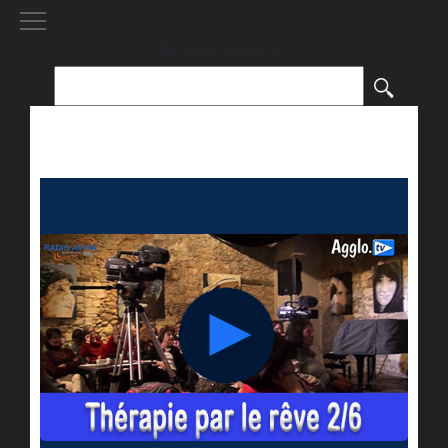
[()
]
Rechercher :