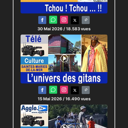
venez aussi découvrir et tester
des disciplines inédites pour
les pros, amateurs, grands,
30 Mai 2026
/ 18.583 vues
petits ou curieux (Sup Paddle,
Longboard, etc.).
Pour cette 20ème édition, voici
en images le teaser officiel du
festival ! Enjoy
15 Mai 2026
/ 16.490 vues