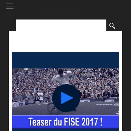
[()
]
Rechercher :