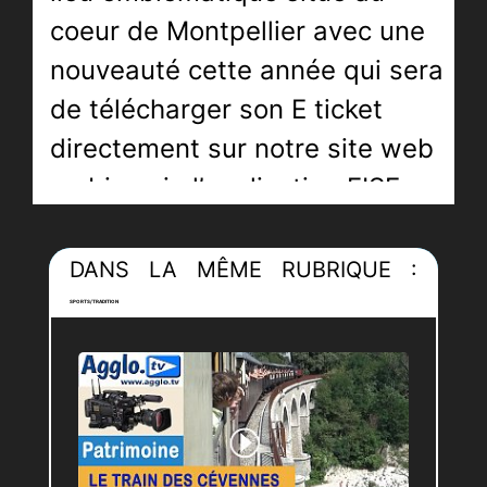
coeur de Montpellier avec une
nouveauté cette année qui sera
de télécharger son E ticket
directement sur notre site web
ou bien via l’application FISE.
C’est totalement gratuit et ça
ne prend que 5 minutes.
DANS LA MÊME RUBRIQUE :
SPORTS/TRADITION
Faites le plein de sensations
fortes : BMX, Roller,
Skateboard, Mountain Bike,
Wakeboard, Escalade… Et