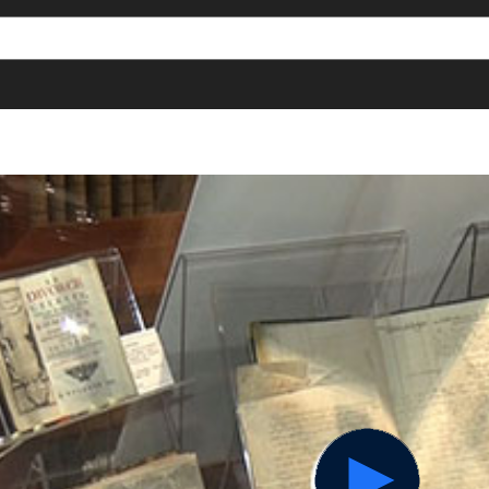
[()
]