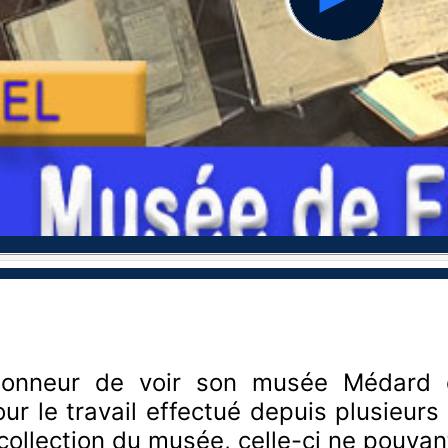
hd2160
hd1440
hd1080
hd720
large
medium
small
tiny
’honneur de voir son musée Médard
r le travail effectué depuis plusieurs
collection du musée, celle-ci ne pouvan