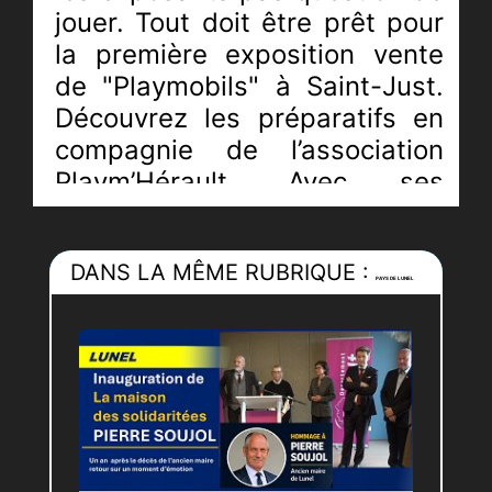
jouer. Tout doit être prêt pour
la première exposition vente
de "Playmobils" à Saint-Just.
Découvrez les préparatifs en
compagnie de l’association
Playm’Hérault. Avec ses
dioramas, aux détails
impressionnants qui
DANS LA MÊME RUBRIQUE :
participent à l’atmosphère
PAYS DE LUNEL
dans laquelle évoluent les
personnages, elle a séduit
petits et grands. A l’initiative
de cet évènement, une
citoyenne de Saint-Just,
Stéphanie Wucher, maman