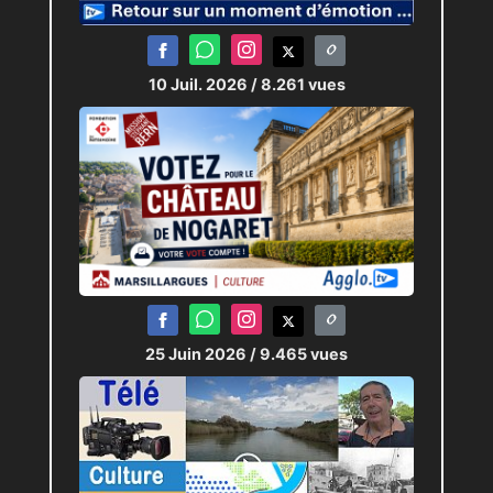
dynamique qui manifestement
a eu une très bonne idée.
10 Juil. 2026
/ 8.261 vues
JRI :
Claudia
et
Antoine
Montage :
Claudia
et
PJL
25 Juin 2026
/ 9.465 vues