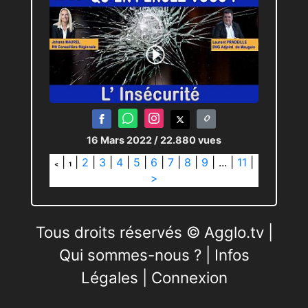
16 Mars 2022
/ 22.880 vues
|
|
2
|
3
|
4
|
5
|
6
|
7
|
8
|
9
|
...
|
11
|
<
1
>
Tous droits réservés © Agglo.tv |
Qui sommes-nous ?
|
Infos
Légales
|
Connexion