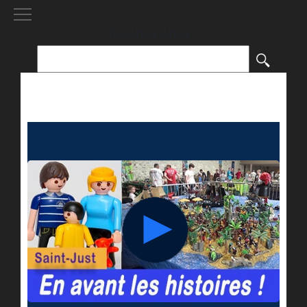
[()
]
Rechercher :