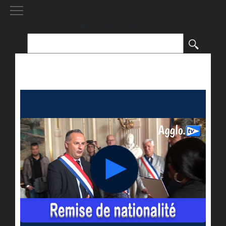
[()
]
Rechercher :