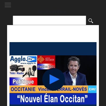
[()
]
Rechercher :