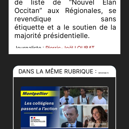
de liste de “Nouvel Élan
Occitan” aux Régionales, se
revendique sans
étiquette et a le soutien de la
majorité présidentielle.
Journaliste :
Pierric-Joël LOUBAT
Technicien :
Antoine RODRIGUEZ
DANS LA MÊME RUBRIQUE :
REPORTAGE TV