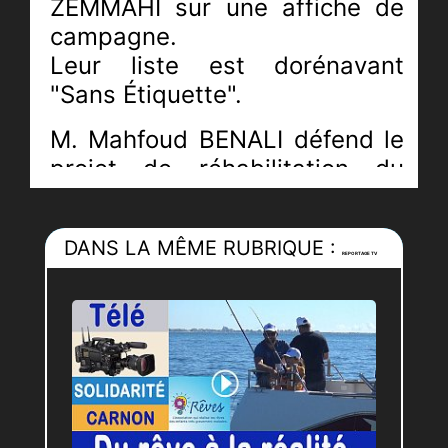
ZEMMAHI
sur une affiche de
campagne.
Leur liste
est dorénavant
"Sans Étiquette".
M. Mahfoud BENALI défend le
projet de réhabilitation du
mythique stade de football de
la Mosson, important pour,
DANS LA MÊME RUBRIQUE :
entre autres, les quartiers de
REPORTAGE TV
La Paillade et du Petit-Bard.
Journaliste :
Pierric-Joël LOUBAT
Technicien :
Antoine RODRIGUEZ
Montage :
Sylvain SALVADO
, Erin
COURET, assistante