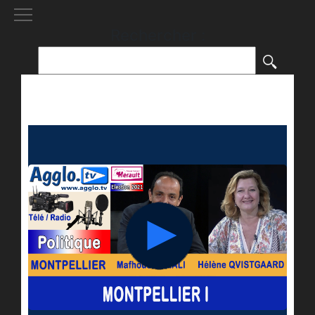
[()
]
Rechercher :