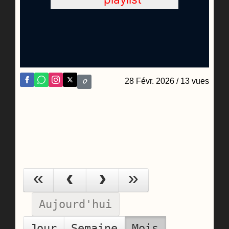
28 Févr. 2026
/ 13 vues
ao
Aujourd'hui
Jour
Semaine
Mois