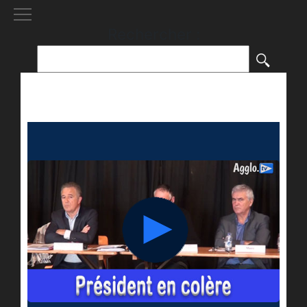
[()
]
Rechercher :