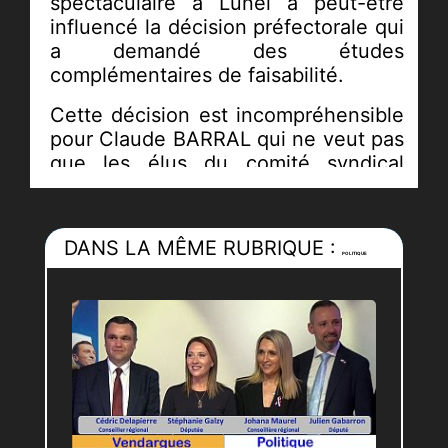
spectaculaire à Lunel a peut-être
influencé la décision préfectorale qui
a demandé des études
complémentaires de faisabilité.
Cette décision est incompréhensible
pour Claude BARRAL qui ne veut pas
que les élus du comité syndical
portent le chapeau en cas de rupture
des digues. Le délai des travaux est
de fait reporté à plus d’un an pour
DANS LA MÊME RUBRIQUE :
pouvoir représenter une nouvelle
POLITIQUE
DUP qui devra tenir compte des
études complémentaires
demandées.
Une ambiance assez lourde pesait
sur cette réunion avec des échanges
un peu vifs, liés aux enjeux du
dossier.