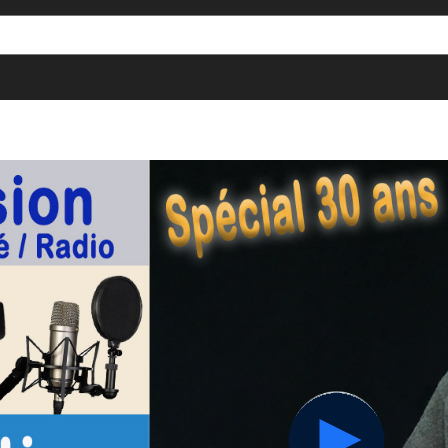
[()
]