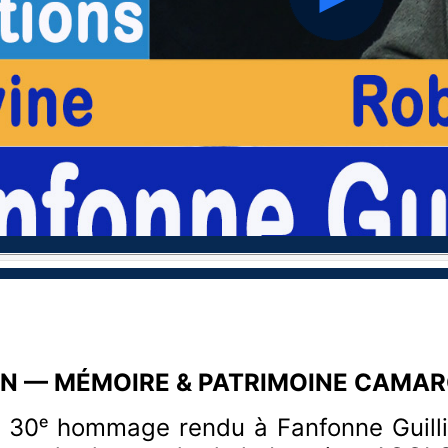
hd2160
hd1440
hd1080
hd720
large
medium
small
tiny
ION — MÉMOIRE & PATRIMOINE CAMA
u 30ᵉ hommage rendu à Fanfonne Guill