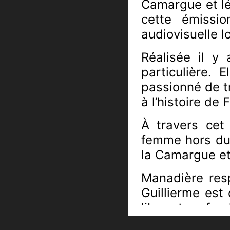
Camargue et l
cette émissi
audiovisuelle l
Réalisée il y
particulière. 
passionné de t
à l’histoire de
À travers cet
femme hors du 
la Camargue et 
Manadière res
Guillierme est
libre et profo
demeure intimem