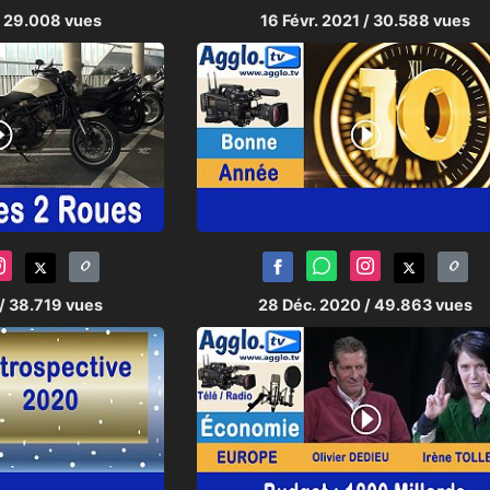
/ 29.008 vues
16 Févr. 2021
/ 30.588 vues
/ 38.719 vues
28 Déc. 2020
/ 49.863 vues