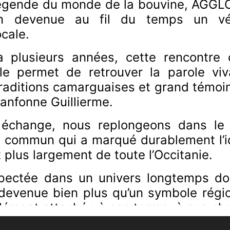
égende du monde de la bouvine, AGGLO
on devenue au fil du temps un vé
ocale.
 a plusieurs années, cette rencontre 
Elle permet de retrouver la parole vi
raditions camarguaises et grand témoi
 Fanfonne Guillierme.
 échange, nous replongeons dans le 
commun qui a marqué durablement l’ide
plus largement de toute l’Occitanie.
pectée dans un univers longtemps d
 devenue bien plus qu’un symbole régio
ndément attachée à ses terres, à ses c
ent lié à l’histoire de la bouvine et a