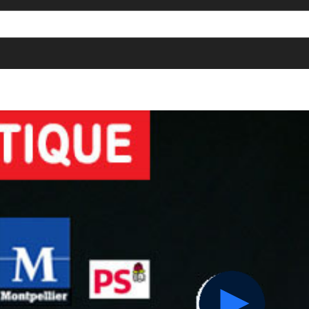
[()
]