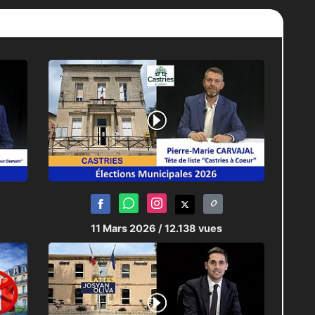
onstruction de la citoyenneté.
culière. Elle nous replonge dans
r restait encore à écrire. Les
jourd’hui.
GLO.TV poursuit son travail de
aroles, les débats et les visions
i et les enjeux de demain.
11 Mars 2026
/ 12.138 vues
ition à la mairie de Montpellier