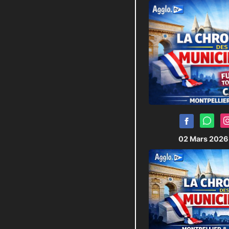
les tensions qu
têtes de liste
Journaliste :
Pierric
Technicien Plateau 
Monteur :
Victor
02 Mars 202