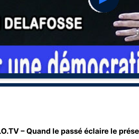
hd2160
hd1440
hd1080
hd720
large
medium
small
tiny
.TV – Quand le passé éclaire le prése