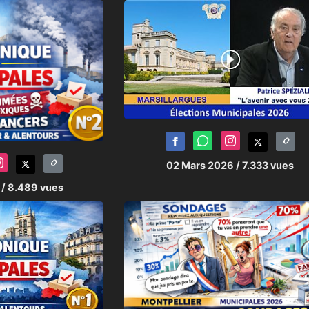
e provoque le maire actuel remuent le 
 ayant un même point commun...
-Joël LOUBAT
:
Audric
02 Mars 2026
/ 7.333 vues
6
/ 8.489 vues