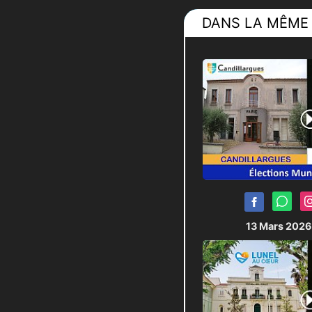
Trèbes, rappela
DANS LA MÊME 
Cette archive 
une période o
interrogations 
À travers la 
mémoire audiov
d’hier pour mie
13 Mars 202
**************
Michaël DELAFO