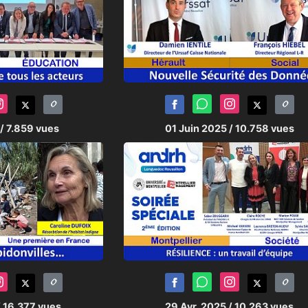
/ 7.859 vues
01 Juin 2025
/ 10.758 vues
/ 16.377 vues
29 Avr. 2025
/ 10.263 vues