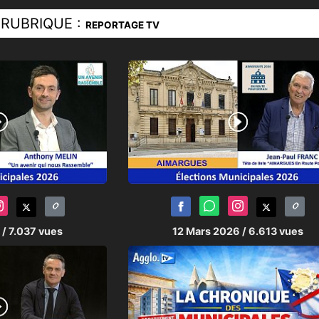
nt le rôle essentiel de l’école dans la c
RUBRIQUE :
REPORTAGE TV
prend aujourd’hui une résonance parti
ù l’avenir politique de Montpellie
de l’époque sont devenues l’histoire d’au
rediffusion de ces témoignages, AG
isuelle du territoire : conserver les p
ux comprendre les réalités d’aujourd’hu
6
/ 7.037 vues
12 Mars 2026
/ 6.613 vues
*************
SSE, conseiller municipal de l’oppos