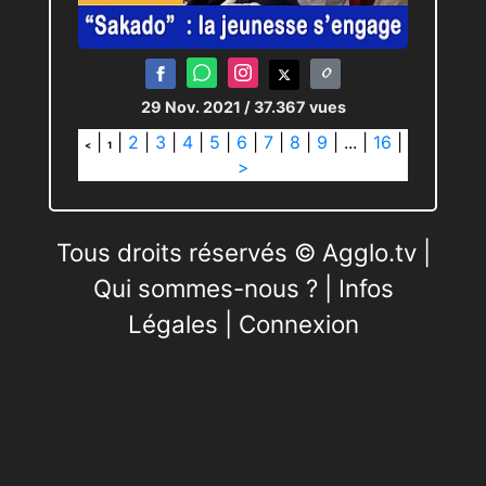
29 Nov. 2021
/ 37.367 vues
|
|
2
|
3
|
4
|
5
|
6
|
7
|
8
|
9
|
...
|
16
|
<
1
>
Tous droits réservés © Agglo.tv |
Qui sommes-nous ?
|
Infos
Légales
|
Connexion