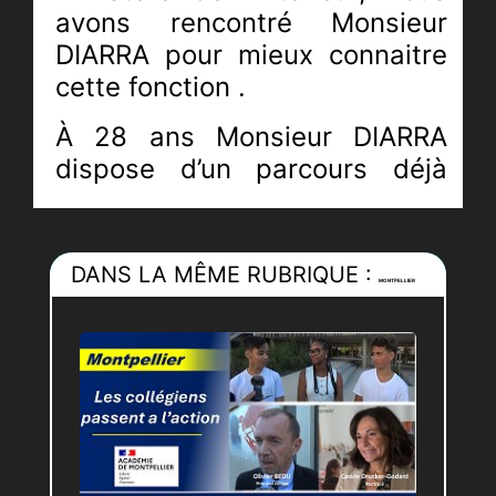
avons rencontré Monsieur
DIARRA pour mieux connaitre
cette fonction .
À 28 ans Monsieur DIARRA
dispose d’un parcours déjà
très riche d’expérience dans la
fonction sur d’autres
préfectures. Issu de la
DANS LA MÊME RUBRIQUE :
MONTPELLIER
promotion Churchill de l’École
Nationale d’Administration est
également diplômé de l’institut
d’études politiques de Paris
(Sciences PO Paris), il
participe à de nombreuses
actions dans le cadre de sa