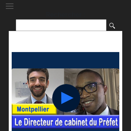
[()
]
Rechercher :