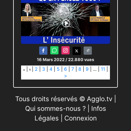
16 Mars 2022
/ 22.880 vues
|
|
2
|
3
|
4
|
5
|
6
|
7
|
8
|
9
|
...
|
11
|
<
1
>
Tous droits réservés © Agglo.tv |
Qui sommes-nous ?
|
Infos
Légales
|
Connexion