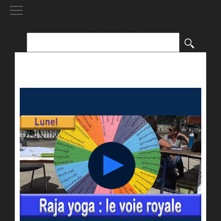
[()
]
Rechercher :