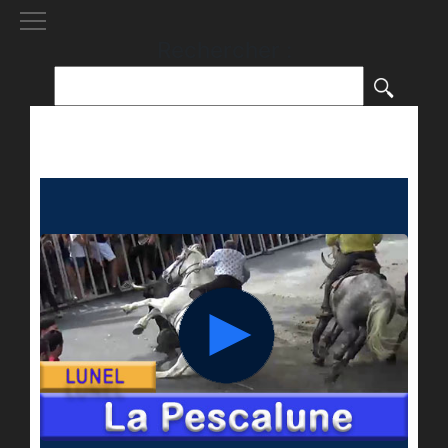
[()
]
Rechercher :