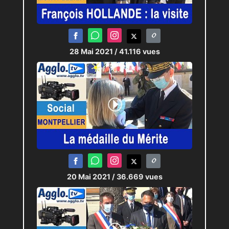
Caméraman :
Audric Brun
,
Stéphane
Tellier
,
Sylvain Salvado
28 Mai 2021
/ 41.116 vues
Monteur :
Sylvain Salvado
20 Mai 2021
/ 36.669 vues