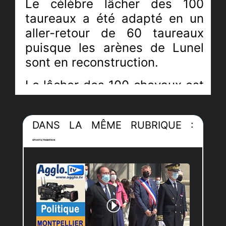
Le célèbre lâcher des 100
taureaux a été adapté en un
aller-retour de 60 taureaux
puisque les arènes de Lunel
sont en reconstruction.
Le lâcher des 100 chevaux est
quand-à-lui devenu
incontournable et attire
DANS LA MÊME RUBRIQUE :
toujours autant de monde
année après année.
SPORTS/TRADITION
Cette fête fait toujours
l’unanimité auprès des locaux
et même des touristes, sans
oublier les enfants qui n’ont
pas été mis de côté.