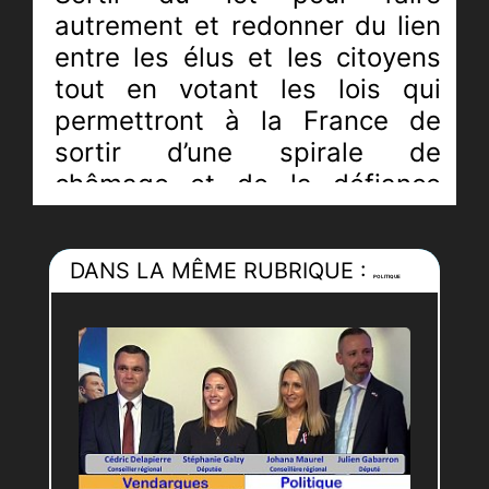
autrement et redonner du lien
entre les élus et les citoyens
tout en votant les lois qui
permettront à la France de
sortir d’une spirale de
chômage et de la défiance
... Bref les électeurs de la circo
qui font ou défont les deputés
DANS LA MÊME RUBRIQUE :
seront attentifs à ce qui va se
POLITIQUE
passer. A suivre...
Journaliste :
Pierric-Joël Loubat