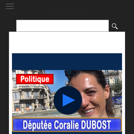
[()
]
Rechercher :