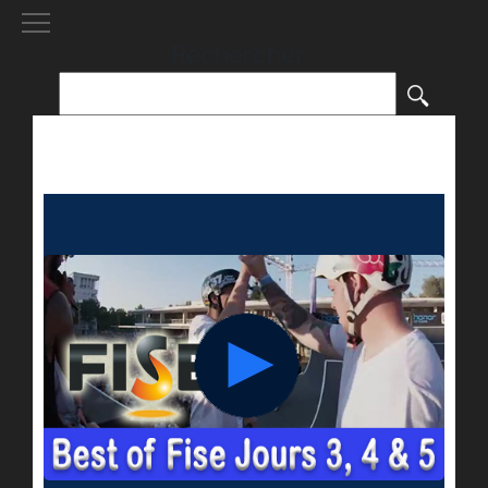
[()
]
Rechercher :