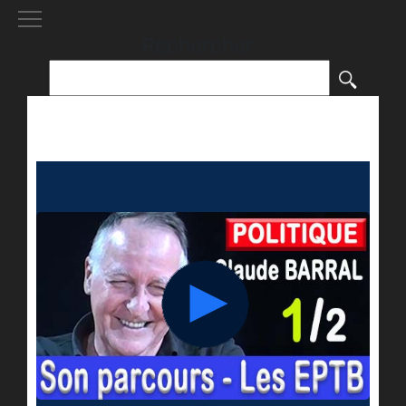
[()
]
Rechercher :