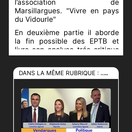
l’association de
Marsillargues. "Vivre en pays
du Vidourle"
En deuxième partie il aborde
la fin possible des EPTB et
livre son analyse trés critique
sur la situation politique des
échéances à venir.
DANS LA MÊME RUBRIQUE :
POLITIQUE
Un entretien riche
d’enseignement d’autant que
Claude BARRAL ne participe à
aucune éléction comme il aime
le dire , donc trés librement il
n’hésite pas à dire ce qu’il
pense ....