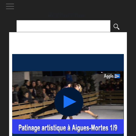
[()
]
Rechercher :