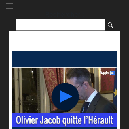
[()
]
Rechercher :