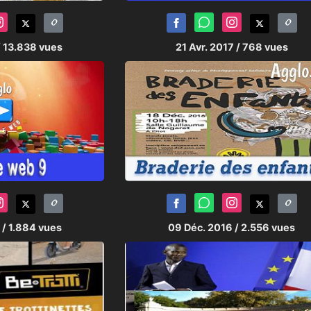
/ 13.838 vues
21 Avr. 2017
/ 768 vues
7
/ 1.884 vues
09 Déc. 2016
/ 2.556 vues