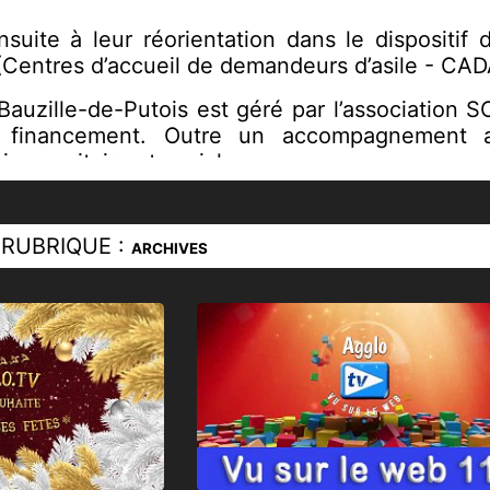
nsuite à leur réorientation dans le dispositif
(Centres d’accueil de demandeurs d’asile - CAD
uzille-de-Putois est géré par l’association SOS
financement. Outre un accompagnement adm
en sanitaire et social.
ersonnes qui se trouvaient en situation de g
ale. Comme d’autres territoires, notre départem
RUBRIQUE :
ARCHIVES