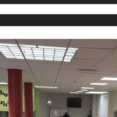
[()
]