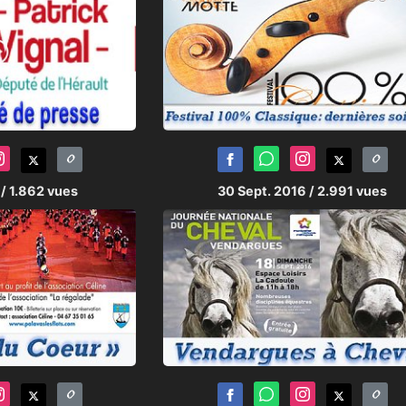
6
/ 1.862 vues
30 Sept. 2016
/ 2.991 vues