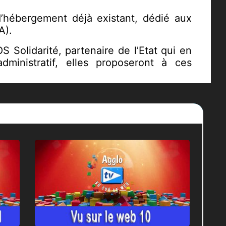
 d’hébergement déjà existant, dédié aux
A).
 Solidarité, partenaire de l’Etat qui en
inistratif, elles proposeront à ces
rande précarité à Calais relève de la
ent répond à cet impératif.