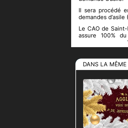
Il sera procédé e
demandes d’asile 
Le CAO de Saint-Ba
assure 100% du 
personnes un souti
Accueillir ces p
solidarité nation
DANS LA MÊME 