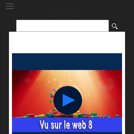
[()
]
Rechercher :