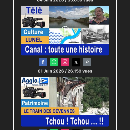
connaissance du terrain et sa
proximité avec les habitants.
Elle revendique une campagne
fondée sur la sincérité et le
travail, des éléments qui,
selon elle, ont joué un rôle
déterminant dans le résultat
du premier tour.
01 Juin 2026
/ 26.159 vues
Une avance à confirmer
Si la dynamique est réelle, le
second tour reste ouvert.
La candidate devra