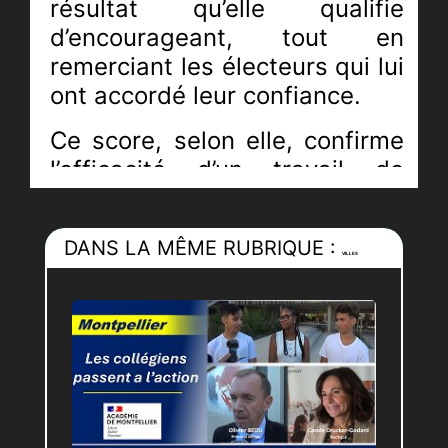
résultat qu’elle qualifie
d’encourageant, tout en
remerciant les électeurs qui lui
ont accordé leur confiance.
Ce score, selon elle, confirme
l’efficacité d’un travail de
terrain engagé depuis
plusieurs mois. Mais la
DANS LA MÊME RUBRIQUE :
candidate reste prudente :
VILLES
rien n’est joué à ce stade du
scrutin.
Un appel au rassemblement
face aux extrêmes