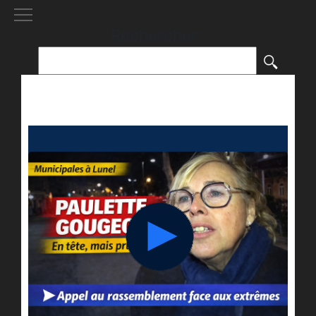
[()
]
Rechercher :