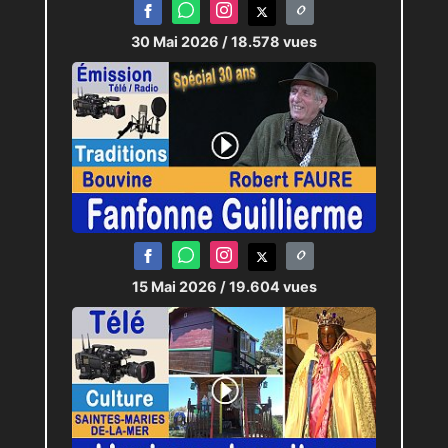
transformer cette avance en
majorité, en élargissant son
30 Mai 2026
/ 18.578 vues
socle électoral dans un
contexte politique encore
incertain.
Journaliste :
Pierric-Joël LOUBAT
15 Mai 2026
/ 19.604 vues