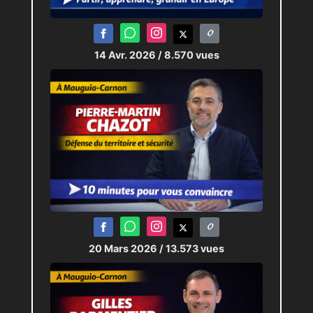
envoyé un signal clair : rien
n’est joué. Le candidat en tête
insiste sur la responsabilité
14 Avr. 2026
/ 8.570 vues
qui en découle, tout en
remerciant les électeurs pour
leur mobilisation.
La semaine entre les deux
tours est décrite comme
intense, avec un objectif
central : transformer cette
avance fragile en victoire.
20 Mars 2026
/ 13.573 vues
SÉCURITÉ ET URBANISME AU
CŒUR DU PROJET