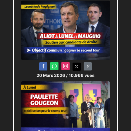
Enfin, un projet spécifique
pour Carnon, avec une
ambition de développement
autour d’un pôle nautique et
d’une coopération renforcée
avec La Grande-Motte.
UNE CAMPAGNE MARQUÉE
20 Mars 2026
/ 10.966 vues
PAR LES CLIVAGES
TERRITORIAUX
Au-delà des programmes, le
candidat insiste sur une
opposition de visions. D’un