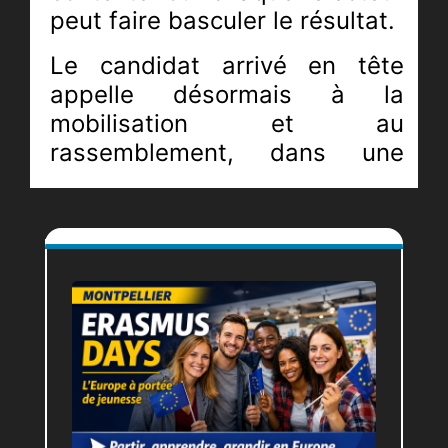
peut faire basculer le résultat.
Le candidat arrivé en tête
appelle désormais à la
mobilisation et au
rassemblement, dans une
campagne marquée par des
lignes de fracture fortes sur
l’avenir du territoire.
UN PREMIER TOUR SOUS
HAUTE TENSION
Avec seulement huit voix
d’écart, le premier tour a