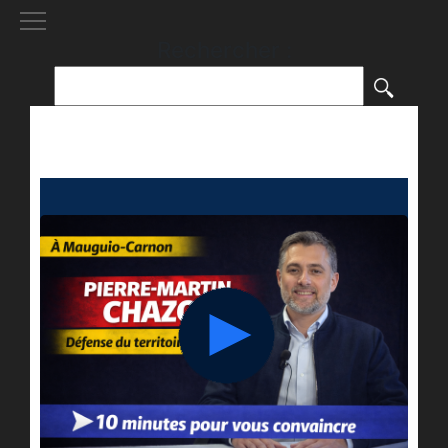
[()
]
Rechercher :