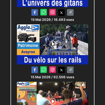
attendant la résorption de ce
bidonville qui interviendra dans trois
ans minimum.
15 Mai 2026
/ 16.493 vues
Journaliste :
Pierric-Joël LOUBAT
Technicien : Antoine RODRIGUEZ
15 Mai 2026
/ 92.506 vues