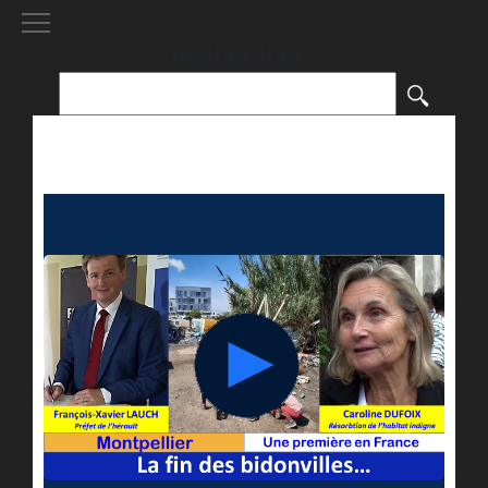
[()
]
Rechercher :