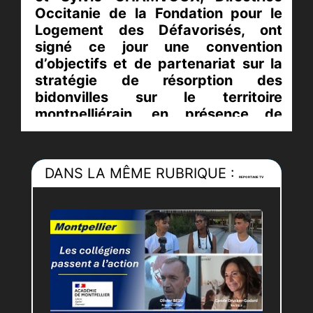
Occitanie de la Fondation pour le
Logement des Défavorisés, ont
signé ce jour une convention
d’objectifs et de partenariat sur la
stratégie de résorption des
bidonvilles sur le territoire
montpelliérain, en présence de
Caroline DUFOIX, adjointe au Maire
en charge de la résorption de
l’habitat indigne et Michel CALVO,
DANS LA MÊME RUBRIQUE :
Vice-Président du CCAS, afin de
REPORTAGE TV
mettre à l’abri 163 ménages, soit 511
personnes, occupant aujourd’hui 13
bidonvilles sur l’ensemble du
territoire de la Métropole de
Montpellier.
Depuis 2020, un travail partenarial
innovant porté par la Préfecture de